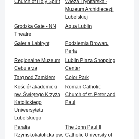
Church of Holy Spirit
Wieża Trynitarska -
Muzeum Archidiecezji
Lubelskiej
Grodzka Gate - NN
Aqua Lublin
Theatre
Galeria Labirynt
Podziemia Browaru
Perła
Regionalne Muzeum
Lublin Plaza Shopping
Cebularza
Center
Targ pod Zamkiem
Color Park
Kościół akademicki
Roman Catholic
pw. Świętego Krzyża
Church of st. Peter and
Katolickiego
Paul
Uniwersytetu
Lubelskiego
Parafia
The John Paul II
Rzymskokatolicka pw.
Catholic University of