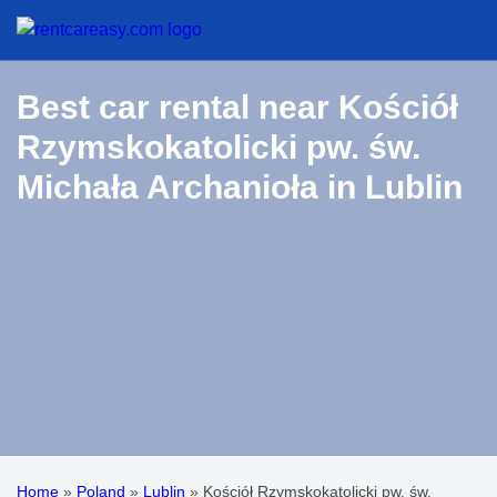
Best car rental near Kościół
Rzymskokatolicki pw. św.
Michała Archanioła in Lublin
Home
»
Poland
»
Lublin
»
Kościół Rzymskokatolicki pw. św.