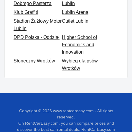
Dobrego Pasterza
Lublin
Klub Graffiti
Lublin Arena
Stadion Żużlowy Motor
Outlet Lublin
Lublin
DPD Polska - Oddział
Higher School of
Economics and
Innovation
Słoneczny Wrotków
Wybieg dla psów
Wrotków
Copyright © 2026
www.rentcareasy.com - All rights
reserved.
On RentCarEasy.com, you can compare prices and
discover the best car rental deals. RentCarEasy.com